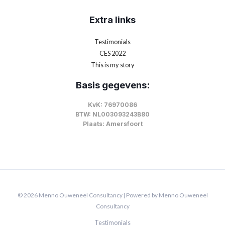
Extra links
Testimonials
CES 2022
This is my story
Basis gegevens:
KvK: 76970086
BTW: NL003093243B80
Plaats: Amersfoort
© 2026 Menno Ouweneel Consultancy | Powered by Menno Ouweneel
Consultancy
Testimonials