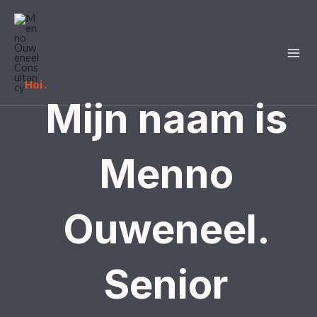
Ga
naar
de
Mai
inhoud
Hoi .​
Men
Mijn naam is
Menno
Ouweneel.
Senior