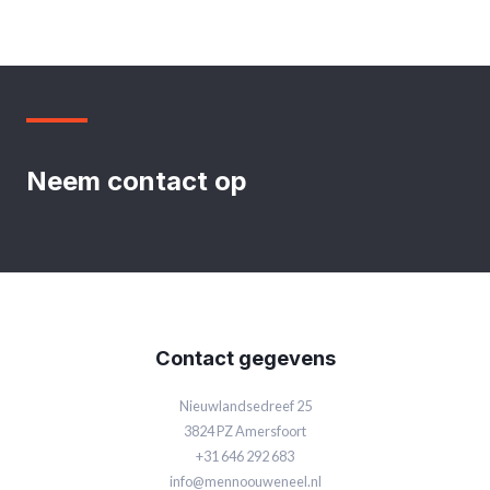
Neem contact op
Contact gegevens
Nieuwlandsedreef 25
3824 PZ Amersfoort
+31 646 292 683
info@mennoouweneel.nl